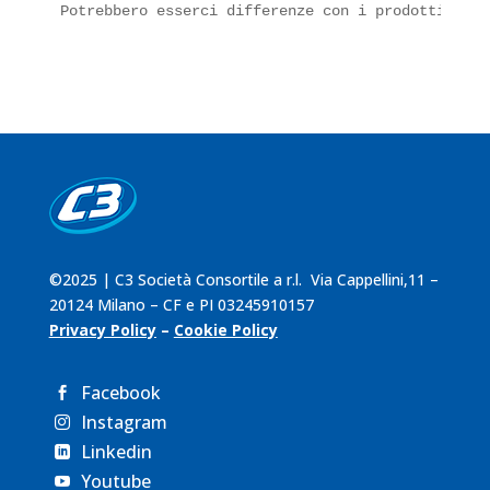
Potrebbero esserci differenze con i prodotti pres
©2025 | C3 Società Consortile a r.l. Via Cappellini,11 –
20124 Milano – CF e PI 03245910157
Privacy Policy
–
Cookie Policy
Facebook

Instagram

Linkedin

Youtube
