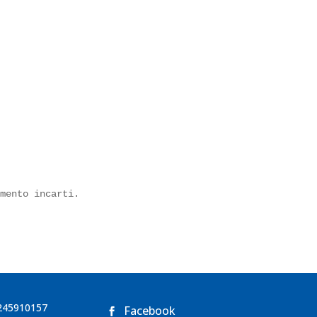
imento incarti.
03245910157
Facebook
