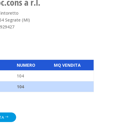
.cons a r.l.
intoretto
054 Segrate (MI)
6929427
NUMERO
MQ VENDITA
104
104
TA