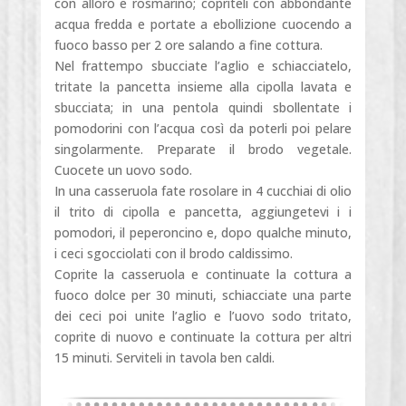
con alloro e rosmarino; copriteli con abbondante
acqua fredda e portate a ebollizione cuocendo a
fuoco basso per 2 ore salando a fine cottura.
Nel frattempo sbucciate l’aglio e schiacciatelo,
tritate la pancetta insieme alla cipolla lavata e
sbucciata; in una pentola quindi sbollentate i
pomodorini con l’acqua così da poterli poi pelare
singolarmente. Preparate il brodo vegetale.
Cuocete un uovo sodo.
In una casseruola fate rosolare in 4 cucchiai di olio
il trito di cipolla e pancetta, aggiungetevi i i
pomodori, il peperoncino e, dopo qualche minuto,
i ceci sgocciolati con il brodo caldissimo.
Coprite la casseruola e continuate la cottura a
fuoco dolce per 30 minuti, schiacciate una parte
dei ceci poi unite l’aglio e l’uovo sodo tritato,
coprite di nuovo e continuate la cottura per altri
15 minuti. Serviteli in tavola ben caldi.